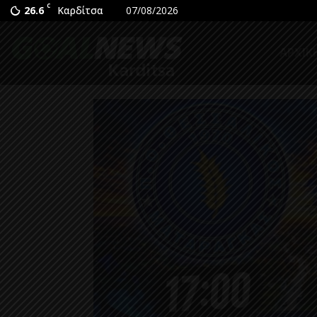
C
26.6
Καρδίτσα
07/08/2026
ΑΡΧΙΚ