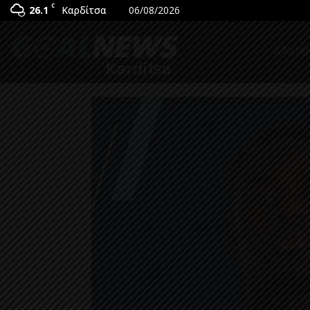
C
26.1
Καρδίτσα
06/08/2026
ΑΡΧΙΚ