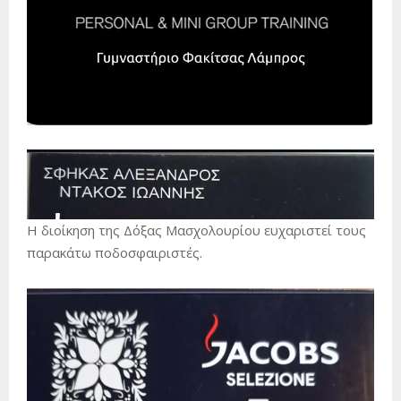
Η διοίκηση της Δόξας Μασχολουρίου ευχαριστεί τους
παρακάτω ποδοσφαιριστές.