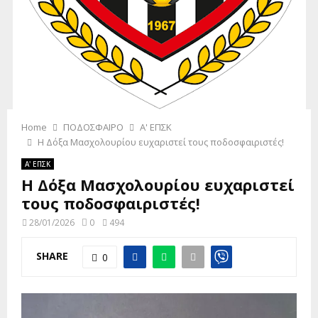
M
E
N
U
Home
ΠΟΔΟΣΦΑΙΡΟ
Α' ΕΠΣΚ
Η Δόξα Μασχολουρίου ευχαριστεί τους ποδοσφαιριστές!
Α' ΕΠΣΚ
Η Δόξα Μασχολουρίου ευχαριστεί
τους ποδοσφαιριστές!
28/01/2026
0
494
SHARE
0