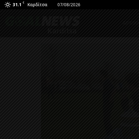
C
31.1
Καρδίτσα
07/08/2026
ΑΡΧΙΚ